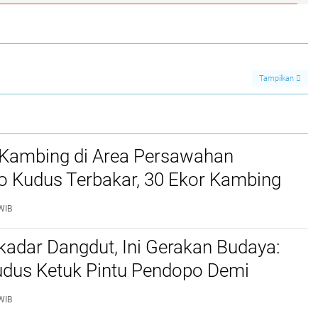
Tampilkan
Kambing di Area Persawahan
o Kudus Terbakar, 30 Ekor Kambing
WIB
adar Dangdut, Ini Gerakan Budaya:
dus Ketuk Pintu Pendopo Demi
dan PAD Daerah
WIB