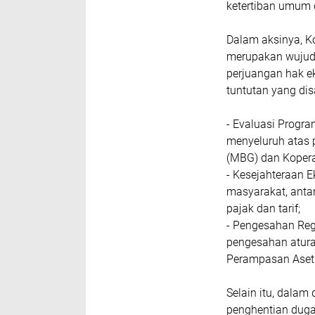
ketertiban umum 
Dalam aksinya, K
merupakan wujud 
perjuangan hak ek
tuntutan yang di
- Evaluasi Progr
menyeluruh atas 
(MBG) dan Kopera
- Kesejahteraan 
masyarakat, anta
pajak dan tarif;
- Pengesahan Reg
pengesahan atur
Perampasan Aset 
Selain itu, dalam
penghentian duga