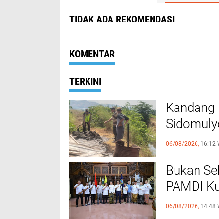
TIDAK ADA REKOMENDASI
KOMENTAR
TERKINI
Kandang 
Sidomuly
Mati
06/08/2026,
16:12 
Bukan Sek
PAMDI Ku
Seniman 
06/08/2026,
14:48 