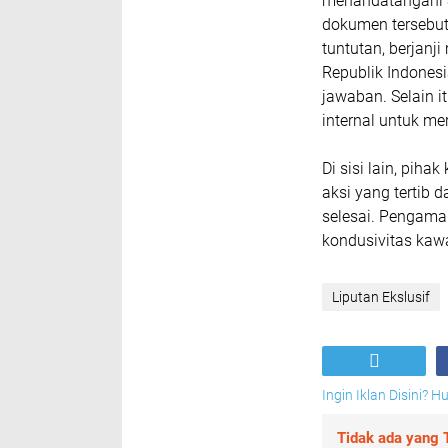
menandatangani S
dokumen tersebut
tuntutan, berjan
Republik Indones
jawaban. Selain 
internal untuk m
Di sisi lain, pih
aksi yang tertib
selesai. Pengama
kondusivitas kaw
Liputan Ekslusif
Ingin Iklan Disini? 
Tidak ada yang T