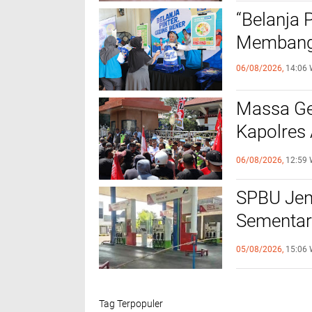
“Belanja 
Membangu
06/08/2026,
14:06 
Massa Ge
Kapolres 
Tertib
06/08/2026,
12:59 
SPBU Jen
Sementar
Program 
05/08/2026,
15:06 
Tag Terpopuler