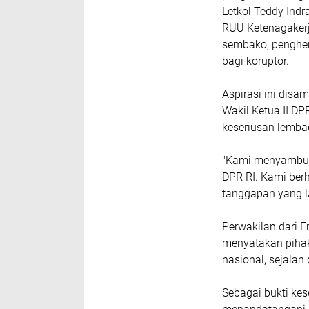
Letkol Teddy Ind
RUU Ketenagakerj
sembako, penghen
bagi koruptor.
Aspirasi ini disa
Wakil Ketua II DP
keseriusan lemba
"Kami menyambut 
DPR RI. Kami ber
tanggapan yang la
Perwakilan dari 
menyatakan pihak
nasional, sejalan
Sebagai bukti ke