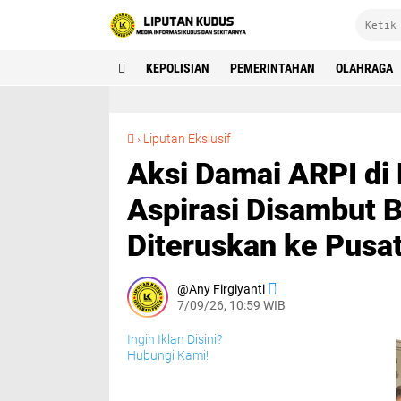
KEPOLISIAN
PEMERINTAHAN
OLAHRAGA
Aksi Damai ARPI di DPRD DIY Berjalan Kondusif, Aspirasi Disambut Baik dan Dijanjikan Diteruskan ke Pusat
›
Liputan Ekslusif
Aksi Damai ARPI di 
Aspirasi Disambut B
Diteruskan ke Pusa
Any Firgiyanti
7/09/26, 10:59 WIB
Ingin Iklan Disini?
Hubungi Kami!