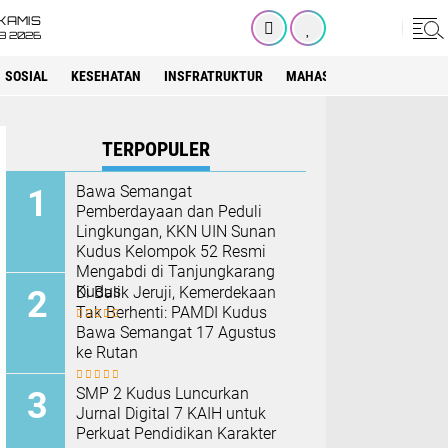
KAMIS
8 2026
SOSIAL
KESEHATAN
INSFRATRUKTUR
MAHASISWA
SEKOLAH
TERPOPULER
Bawa Semangat
Pemberdayaan dan Peduli
Lingkungan, KKN UIN Sunan
Kudus Kelompok 52 Resmi
Mengabdi di Tanjungkarang
Kudus
Di Balik Jeruji, Kemerdekaan
Tak Berhenti: PAMDI Kudus
Bawa Semangat 17 Agustus
ke Rutan
SMP 2 Kudus Luncurkan
Jurnal Digital 7 KAIH untuk
Perkuat Pendidikan Karakter