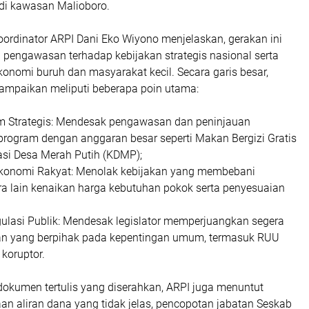
di kawasan Malioboro.
oordinator ARPI Dani Eko Wiyono menjelaskan, gerakan ini
pengawasan terhadap kebijakan strategis nasional serta
onomi buruh dan masyarakat kecil. Secara garis besar,
sampaikan meliputi beberapa poin utama:
am Strategis: Mendesak pengawasan dan peninjauan
program dengan anggaran besar seperti Makan Bergizi Gratis
si Desa Merah Putih (KDMP);
Ekonomi Rakyat: Menolak kebijakan yang membebani
ra lain kenaikan harga kebutuhan pokok serta penyesuaian
ulasi Publik: Mendesak legislator memperjuangkan segera
an yang berpihak pada kepentingan umum, termasuk RUU
koruptor.
 dokumen tertulis yang diserahkan, ARPI juga menuntut
an aliran dana yang tidak jelas, pencopotan jabatan Seskab