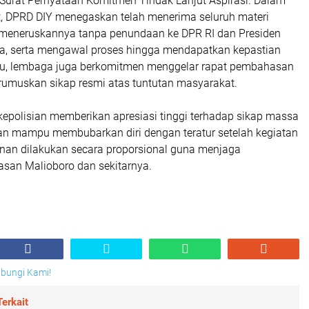
urat Pernyataan Komitmen Tindak Lanjut Aspirasi. Dalam
, DPRD DIY menegaskan telah menerima seluruh materi
ji meneruskannya tanpa penundaan ke DPR RI dan Presiden
ia, serta mengawal proses hingga mendapatkan kepastian
itu, lembaga juga berkomitmen menggelar rapat pembahasan
erumuskan sikap resmi atas tuntutan masyarakat.
ak kepolisian memberikan apresiasi tinggi terhadap sikap massa
 dan mampu membubarkan diri dengan teratur setelah kegiatan
nan dilakukan secara proporsional guna menjaga
asan Malioboro dan sekitarnya.
Hubungi Kami!
erkait