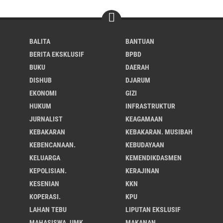
BALITA
BANTUAN
BERITA EKSKLUSIF
BPBD
BUKU
DAERAH
DISHUB
DJARUM
EKONOMI
GIZI
HUKUM
INFRASTRUKTUR
JURNALIST
KEAGAMAAN
KEBAKARAN
KEBAKARAN. MUSIBAH
KEBENCANAAN.
KEBUDAYAAN
KELUARGA
KEMENDIKDASMEN
KEPOLISIAN.
KERAJINAN
KESENIAN
KKN
KOPERASI.
KPU
LAHAN TEBU
LIPUTAN EKSLUSIF
MAHASISWA. UMK
MAKANAN