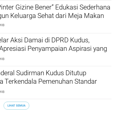
Pinter Gizine Bener” Edukasi Sederhana
n Keluarga Sehat dari Meja Makan
WIB
lar Aksi Damai di DPRD Kudus,
Apresiasi Penyampaian Aspirasi yang
WIB
deral Sudirman Kudus Ditutup
a Terkendala Pemenuhan Standar
Pasti Pas
WIB
LIHAT SEMUA