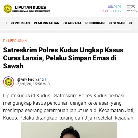
SENIN
10 08 2026
KEPOLISIAN
PEMERINTAHAN
OLAHRAGA
PENDIDIKAN
KESENIAN
KEAG
›
KEPOLISIAN
Satreskrim Polres Kudus Ungkap Kasus Curas Lansia, Pelaku Simpan Emas di Sawah
Satreskrim Polres Kudus Ungkap Kasus
Curas Lansia, Pelaku Simpan Emas di
Sawah
Any Firgiyanti
5/28/26, 15:56 WIB
Liputnkudus.id.Kudus - Satreskrim Polres Kudus berhasil
mengungkap kasus pencurian dengan kekerasan yang
menimpa seorang perempuan lanjut usia di Kecamatan Jati,
Kudus. Pelaku ditangkap kurang dari 9 jam setelah kejadian.