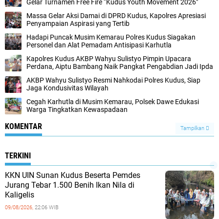
Gelar Turnamen Free Fire “Kudus Youth Movement 2026"
Massa Gelar Aksi Damai di DPRD Kudus, Kapolres Apresiasi
Penyampaian Aspirasi yang Tertib
Hadapi Puncak Musim Kemarau Polres Kudus Siagakan
Personel dan Alat Pemadam Antisipasi Karhutla
Kapolres Kudus AKBP Wahyu Sulistyo Pimpin Upacara
Perdana, Aiptu Bambang Naik Pangkat Pengabdian Jadi Ipda
AKBP Wahyu Sulistyo Resmi Nahkodai Polres Kudus, Siap
Jaga Kondusivitas Wilayah
Cegah Karhutla di Musim Kemarau, Polsek Dawe Edukasi
Warga Tingkatkan Kewaspadaan
KOMENTAR
Tampilkan
TERKINI
KKN UIN Sunan Kudus Beserta Pemdes
Jurang Tebar 1.500 Benih Ikan Nila di
Kaligelis
09/08/2026,
22:06 WIB