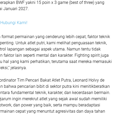
terapkan BWF yakni 15 poin x 3 game (best of three) yang
i Januari 2027.
i? Hubungi Kami!
format permainan yang cenderung lebih cepat, faktor teknik
enting. Untuk atlet putri, kami melihat penguasaan teknik,
ntrol lapangan sebagai aspek utama. Namun tentu tidak
aktor lain seperti mental dan karakter. Fighting spirit juga
tu hal yang kami perhatikan, terutama saat mereka memasuki
eksi,” jelasnya.
ordinator Tim Pencari Bakat Atlet Putra, Leonard Holvy de
bahwa pencarian bibit di sektor putra kini menitikberatkan
tara fundamental teknik, karakter, dan kecerdasan bermain.
jarum ingin merekrut atlet yang sejak awal sudah memiliki
ootwork, dan power yang baik, serta mampu beradaptasi
mainan cepat yang menuntut agresivitas dan daya tahan