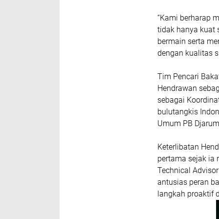
“Kami berharap me
tidak hanya kuat 
bermain serta men
dengan kualitas su
Tim Pencari Bakat
Hendrawan sebaga
sebagai Koordinato
bulutangkis Indon
Umum PB Djarum 2
Keterlibatan Hen
pertama sejak ia
Technical Adviso
antusias peran b
langkah proaktif 