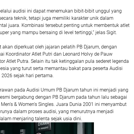
lalui audisi ini dapat menemukan bibit-bibit unggul yang
secara teknik, tetapi juga memiliki karakter unik dalam
tal juara. Kombinasi tersebut penting untuk membentuk atlet
per yang mampu bersaing di level tertinggi,” jelas Sigit.
 akan diperkuat oleh jajaran pelatih PB Djarum, dengan
i Koordinator Atlet Putri dan Leonard Holvy de Pauw
r Atlet Putra. Selain itu tak ketinggalan pula sederet legenda
esia yang turut serta memantau bakat para peserta Audisi
026 sejak hari pertama.
drawan pada Audisi Umum PB Djarum tahun ini menjadi yang
 resmi bergabung dengan PB Djarum pada tahun lalu sebagai
r Men's & Women's Singles. Juara Dunia 2001 ini menyambut
arunya dalam proses audisi, yang menurutnya menjadi
dalam menjaring talenta sejak usia dini.