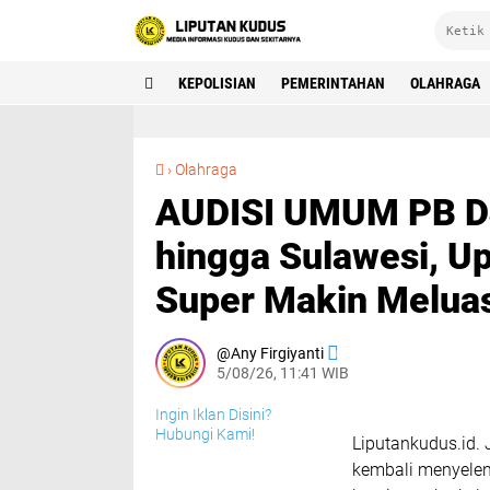
KEPOLISIAN
PEMERINTAHAN
OLAHRAGA
AUDISI UMUM PB DJARUM 2026. Dari Sumatra hingga Sulawesi, Upaya Pencarian Talenta Super Makin Meluas
›
Olahraga
AUDISI UMUM PB D
hingga Sulawesi, U
Super Makin Melua
Any Firgiyanti
5/08/26, 11:41 WIB
Ingin Iklan Disini?
Hubungi Kami!
Liputankudus.id.
kembali menyelen