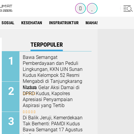
UM'AT
08 2026
SOSIAL
KESEHATAN
INSFRATRUKTUR
MAHASISWA
SEKOLAH
TERPOPULER
Bawa Semangat
Pemberdayaan dan Peduli
Lingkungan, KKN UIN Sunan
Kudus Kelompok 52 Resmi
Mengabdi di Tanjungkarang
Kudus
Massa Gelar Aksi Damai di
DPRD Kudus, Kapolres
Apresiasi Penyampaian
Aspirasi yang Tertib
Di Balik Jeruji, Kemerdekaan
Tak Berhenti: PAMDI Kudus
Bawa Semangat 17 Agustus