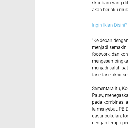
skor baru yang di
akan berlaku mula
Ingin Iklan Disin
“Ke depan dengan 
menjadi semakin p
footwork, dan ko
mengesampingkan f
menjadi salah sa
fase-fase akhir sel
Sementara itu, Ko
Pauw, menegaskan 
pada kombinasi an
Ia menyebut, PB D
dasar pukulan, f
dengan tempo per