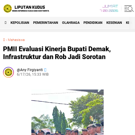
JUM'AT
7 08 2026
KEPOLISIAN
PEMERINTAHAN
OLAHRAGA
PENDIDIKAN
KESENIAN
KEAG
›
Mahasiswa
PMII Evaluasi Kinerja Bupati Demak, Infrastruktur dan Rob Jadi Sorotan
PMII Evaluasi Kinerja Bupati Demak,
Infrastruktur dan Rob Jadi Sorotan
Any Firgiyanti
6/17/26, 15:33 WIB