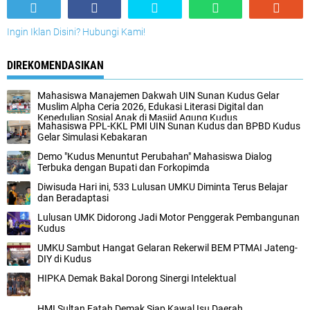
Ingin Iklan Disini? Hubungi Kami!
DIREKOMENDASIKAN
Mahasiswa Manajemen Dakwah UIN Sunan Kudus Gelar
Muslim Alpha Ceria 2026, Edukasi Literasi Digital dan
Kepedulian Sosial Anak di Masjid Agung Kudus
Mahasiswa PPL-KKL PMI UIN Sunan Kudus dan BPBD Kudus
Gelar Simulasi Kebakaran
Demo "Kudus Menuntut Perubahan" Mahasiswa Dialog
Terbuka dengan Bupati dan Forkopimda
Diwisuda Hari ini, 533 Lulusan UMKU Diminta Terus Belajar
dan Beradaptasi
Lulusan UMK Didorong Jadi Motor Penggerak Pembangunan
Kudus
UMKU Sambut Hangat Gelaran Rekerwil BEM PTMAI Jateng-
DIY di Kudus
HIPKA Demak Bakal Dorong Sinergi Intelektual
HMI Sultan Fatah Demak Siap Kawal Isu Daerah