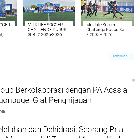
PN 3 Kudus Pamit ke Bupati Siap Perkuat Timnas
Prancis
CER
Membangun Mimpi
Transformasi
iga
Jadi Pesepak Bola
Halaman Pendopo
 Bola
Profesional Talenta
Menjadi Lapangan
Muda dari Papua
Mini Soccer, Bupati
hingga Sumatera
Kudus Sambut Piala
kan
Berebut Beasiswa
Dunia dan
Safin Pati
International Women’s
Soccer Trilogy
CCER
MILKLIFE SOCCER
Milk Life Soccer