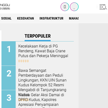
INGGU
8 2026
SOSIAL
KESEHATAN
INSFRATRUKTUR
MAHASISWA
SEKOLAH
TERPOPULER
Kecelakaan Kerja di PG
Rendeng, Kawat Baja Crane
Putus dan Pekerja Meninggal
Bawa Semangat
Pemberdayaan dan Peduli
Lingkungan, KKN UIN Sunan
Kudus Kelompok 52 Resmi
Mengabdi di Tanjungkarang
Kudus
Massa Gelar Aksi Damai di
DPRD Kudus, Kapolres
Apresiasi Penyampaian