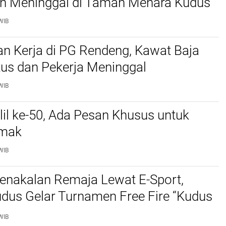
.
CHALLENGE KUDUS
Challenge Kudus Seri
t,
SERI 2 2025-2026.
2 2005 - 2026
15 dan
Persaingan Sengit
Putri Kudus Lahirkan
ukses
Juara Baru
en
Tampilkan
roup Berkolaborasi dengan PA Acasia
gonbugel Giat Penghijauan
WIB
lelahan dan Dehidrasi, Seorang Pria
n Meninggal di Taman Menara Kudus
WIB