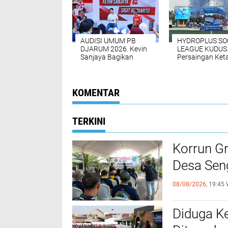
Dua Siswi SM
Putri U-17 ke 
DIREKOMENDASIKAN
Kudus Melaju ke
WOMEN’S SOC
Perempat Final
TRILOGY 2026 T
Persaingan Ketat
Turnamen Sepak
Warnai Hari Kedua
Putri Berskala
MLSC All-Stars 2026
Nasional dan
Internasional A
Tersaji di Kudus
AUDISI UMUM PB
HYDROPLUS SO