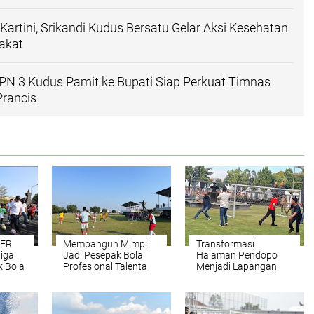
mulai cair dan semangat tim meningkat," ujarnya.
lahraga
Sepak Bola
Sepakbola
Hubungi Kami!
PB DJARUM 2026. Dari Sumatra hingga Sulawesi,
ian Talenta Super Makin Meluas
tuk Dunia Safira Dwi Meilani Menang Telak di
 2026
 Kartini, Srikandi Kudus Bersatu Gelar Aksi Kesehatan
akat