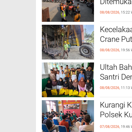
DJARUM 2026. Kevin
LEAGUE KUDUS
Sanjaya Bagikan
Persaingan Keta
Perjuangan
Scorpion FC U-
Menembus Audisi
Samba Persada
Umum PB Djarum
Women U-18. S
Puncaki Klasem
KOMENTAR
TERKINI
Korrun G
Desa Sen
08/08/2026,
19:45 
Diduga Ke
Ditemuka
08/08/2026,
15:22 