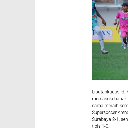
Liputankudus.id. 
memasuki babak fi
sama meraih keme
Supersoccer Arena
Surabaya 2-1, se
tipis 1-0.