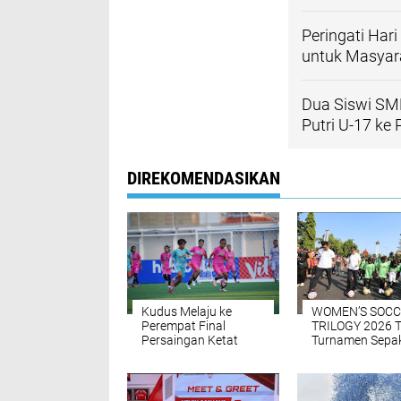
kedua permainan 
Bahan Pokok
O
Ingin Iklan Disini? 
Terkait
AUDISI UMUM 
Upaya Pencar
Dari Kudus un
Belgium Open
Peringati Hari
untuk Masyar