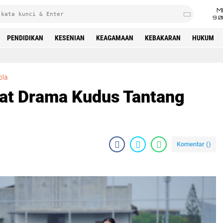
M
9 0
PENDIDIKAN
KESENIAN
KEAGAMAAN
KEBAKARAN
HUKUM
MLSC Semifinal Sarat Drama Kudus Tantang Jakarta di Final
ola
at Drama Kudus Tantang
Komentar (
)