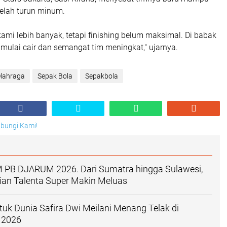
nnya, All-Stars Jakarta memastikan tiket final usai
Stars Yogyakarta 1-0. Gol kemenangan lahir pada menit ke-
lalui gol bunuh diri setelah lemparan ke dalam Andien Haifa
tisipasi lini belakang Yogyakarta.
ll-Stars Jakarta, Sasi Kirana, menyebut timnya baru mampu
telah turun minum.
kami lebih banyak, tetapi finishing belum maksimal. Di babak