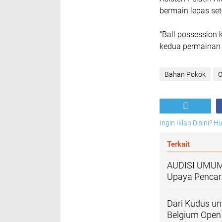
Pada semifinal lai
mengalahkan All-
30 babak kedua me
Syakira gagal dian
Asisten Pelatih A
bermain lepas se
"Ball possession 