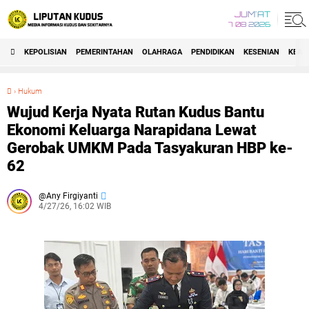
JUM'AT
7 08 2026
KEPOLISIAN
PEMERINTAHAN
OLAHRAGA
PENDIDIKAN
KESENIAN
KEAG
›
Hukum
Wujud Kerja Nyata Rutan Kudus Bantu Ekonomi Keluarga Narapidana Lewat Gerobak UMKM Pada Tasyakuran HBP ke-62
Wujud Kerja Nyata Rutan Kudus Bantu
Ekonomi Keluarga Narapidana Lewat
Gerobak UMKM Pada Tasyakuran HBP ke-
62
Any Firgiyanti
4/27/26, 16:02 WIB