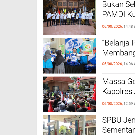
Bukan Sek
PAMDI Ku
Seniman 
06/08/2026,
14:48 
“Belanja 
Membangu
06/08/2026,
14:06 
Massa Ge
Kapolres 
Tertib
06/08/2026,
12:59 
SPBU Jen
Sementar