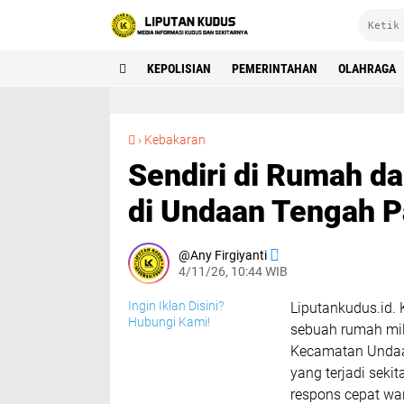
KEPOLISIAN
PEMERINTAHAN
OLAHRAGA
Sendiri di Rumah dan Dapurnya Terbakar Nenek di Undaan Tengah Panik Minta Tolong
›
Kebakaran
Sendiri di Rumah d
di Undaan Tengah P
Any Firgiyanti
4/11/26, 10:44 WIB
Ingin Iklan Disini?
Liputankudus.id. 
Hubungi Kami!
sebuah rumah mil
Kecamatan Undaan
yang terjadi sekit
respons cepat w