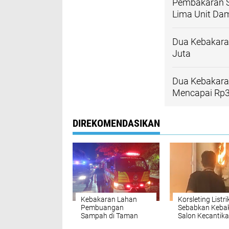
Pembakaran S
Lima Unit Da
Dua Kebakaran
Juta
Dua Kebakaran
Mencapai Rp3
DIREKOMENDASIKAN
Kebakaran Lahan
Korsleting Listri
Pembuangan
Sebabkan Keba
Sampah di Taman
Salon Kecantika
Ganesha Purwosari
Kudus Api Berha