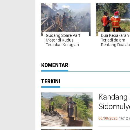
Bikin Panik Namun
Dipadamkan Pe
Berhasil Dipadamkan
Sebelum Melua
Petugas dalam 10
Menit
Gudang Spare Part
Dua Kebakaran
Motor di Kudus
Terjadi dalam
Terbakar Kerugian
Rentang Dua Ja
Ditaksir Rp1,5 Miliar
Kudus, BPBD I
Warga Waspad
KOMENTAR
TERKINI
Kandang 
Sidomuly
Mati
06/08/2026,
16:12 