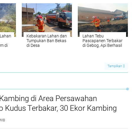
tugas
Capai Ratusan Juta
Waktu 30 Menit
s
 Lahan
Kebakaran Lahan dan
Lahan Tebu
Tumpukan Ban Bekas
Pascapanen Terbakar
m di
di Desa
di Gebog, Api Berhasil
mbau
Gondangmanis
Dipadamkan Sebelum
a
Berhasil Dipadamkan
Merambat ke
Permukiman
Tampilkan
Kambing di Area Persawahan
o Kudus Terbakar, 30 Ekor Kambing
WIB