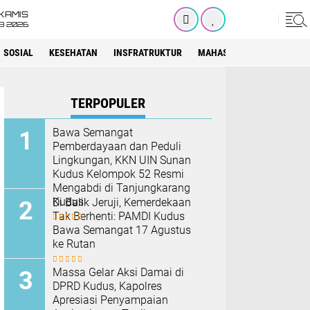
KAMIS
8 2026
SOSIAL
KESEHATAN
INSFRATRUKTUR
MAHASISWA
SEKOLAH
TERPOPULER
Bawa Semangat
Pemberdayaan dan Peduli
Lingkungan, KKN UIN Sunan
Kudus Kelompok 52 Resmi
Mengabdi di Tanjungkarang
Kudus
Di Balik Jeruji, Kemerdekaan
Tak Berhenti: PAMDI Kudus
Bawa Semangat 17 Agustus
ke Rutan
Massa Gelar Aksi Damai di
DPRD Kudus, Kapolres
Apresiasi Penyampaian