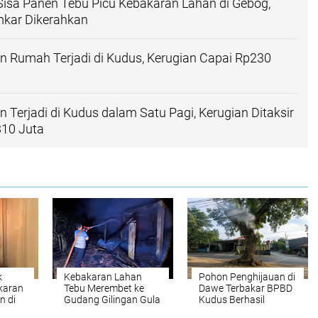
isa Panen Tebu Picu Kebakaran Lahan di Gebog,
mkar Dikerahkan
 Rumah Terjadi di Kudus, Kerugian Capai Rp230
 Terjadi di Kudus dalam Satu Pagi, Kerugian Ditaksir
10 Juta
k
Kebakaran Lahan
Pohon Penghijauan di
karan
Tebu Merembet ke
Dawe Terbakar BPBD
n di
Gudang Gilingan Gula
Kudus Berhasil
sil
di Kudus Kerugian
Padamkan Api dalam