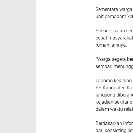
Sementara warga 
unit pemadam keb
Stresno, salah s
cepat masyarakat
rumah lainnya.
“Warga segera be
sembari menunggu 
Laporan kejadian 
PP Kabupaten Kud
langsung diberang
kejadian sekitar 
dalam waktu relati
Berdasarkan info
dari konsleting l