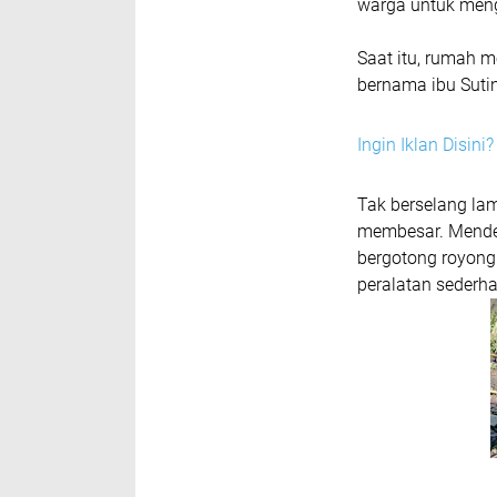
warga untuk meng
Saat itu, rumah 
bernama ibu Sutin
Ingin Iklan Disin
Tak berselang lam
membesar. Menden
bergotong royon
peralatan sederh