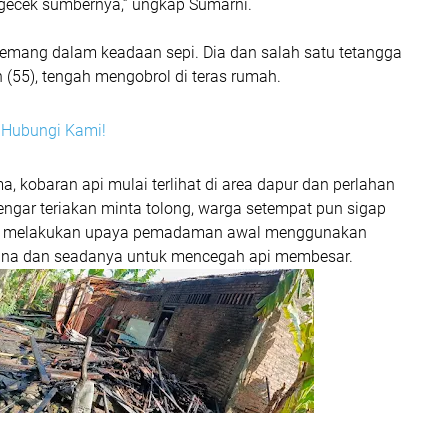
ecek sumbernya,” ungkap Sumarni.
memang dalam keadaan sepi. Dia dan salah satu tetangga
 (55), tengah mengobrol di teras rumah.
i? Hubungi Kami!
a, kobaran api mulai terlihat di area dapur dan perlahan
gar teriakan minta tolong, warga setempat pun sigap
g melakukan upaya pemadaman awal menggunakan
ana dan seadanya untuk mencegah api membesar.