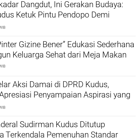
adar Dangdut, Ini Gerakan Budaya:
dus Ketuk Pintu Pendopo Demi
dan PAD Daerah
WIB
Pinter Gizine Bener” Edukasi Sederhana
n Keluarga Sehat dari Meja Makan
WIB
lar Aksi Damai di DPRD Kudus,
Apresiasi Penyampaian Aspirasi yang
WIB
deral Sudirman Kudus Ditutup
a Terkendala Pemenuhan Standar