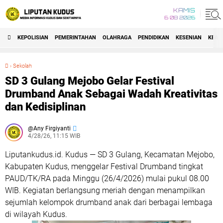
KAMIS
6 08 2026
KEPOLISIAN
PEMERINTAHAN
OLAHRAGA
PENDIDIKAN
KESENIAN
KEAG
›
Sekolah
SD 3 Gulang Mejobo Gelar Festival Drumband Anak Sebagai Wadah Kreativitas dan Kedisiplinan
SD 3 Gulang Mejobo Gelar Festival
Drumband Anak Sebagai Wadah Kreativitas
dan Kedisiplinan
Any Firgiyanti
4/28/26, 11:15 WIB
Liputankudus.id. Kudus — SD 3 Gulang, Kecamatan Mejobo,
Kabupaten Kudus, menggelar Festival Drumband tingkat
PAUD/TK/RA pada Minggu (26/4/2026) mulai pukul 08.00
WIB. Kegiatan berlangsung meriah dengan menampilkan
sejumlah kelompok drumband anak dari berbagai lembaga
di wilayah Kudus.