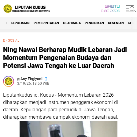
SABTU
8 08 2026
KEPOLISIAN
PEMERINTAHAN
OLAHRAGA
PENDIDIKAN
KESENIAN
KEAG
›
SOSIAL
Ning Nawal Berharap Mudik Lebaran Jadi Momentum Pengenalan Budaya dan Potensi Jawa Tengah ke Luar Daerah
Ning Nawal Berharap Mudik Lebaran Jadi
Momentum Pengenalan Budaya dan
Potensi Jawa Tengah ke Luar Daerah
Any Firgiyanti
3/19/26, 18:50 WIB
Liputankudus.id. Kudus - Momentum Lebaran 2026
diharapkan menjadi instrumen penggerak ekonomi di
daerah. Kepulangan para pemudik di Jawa Tengah,
diharapkan membawa dampak ekonomi daerah asal.