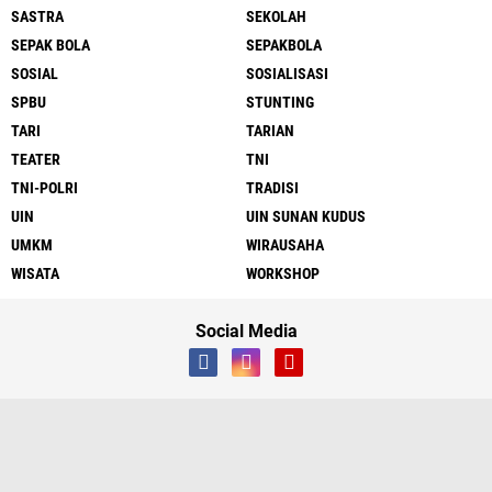
SASTRA
SEKOLAH
SEPAK BOLA
SEPAKBOLA
SOSIAL
SOSIALISASI
SPBU
STUNTING
TARI
TARIAN
TEATER
TNI
TNI-POLRI
TRADISI
UIN
UIN SUNAN KUDUS
UMKM
WIRAUSAHA
WISATA
WORKSHOP
Social Media
Tentang Kami
Contact Us
Pasang Iklan
Syarat & Ketentuan
Pedoman Media Siber
Pengaduan
Copyright ©
2026 LIPUTAN KUDUS