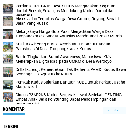
Perdana, DPC GRIB JAYA KUDUS Mengadakan Kegiatan
Jum'at Berkah, Sekaligus Mendukung Kudus Damai dan
Sejahtera
Akses Jalan Terputus Warga Desa Gotong Royong Benahi
Jalan Yang Rusak
Melonjaknya Harga Gula Pasir Menjadikan Warga Desa
Tumpangkrasak Sangat Antusias Mendatangi Pasar Murah
Kualitas Air Yang Buruk, Membuat ITB Bantu Bangun
Pamsimas Di Desa Tumpangkrasak Kudus
Bantu Tingkatkan Brand Awareness, Mahasiswa KKN
Menerapkan Digitalisasi pada UMKM di Desa Werdoyo
Di Balik Jeruji, Kemerdekaan Tak Berhenti: PAMDI Kudus Bawa
Semangat 17 Agustus ke Rutan
Pemkab Kudus Salurkan Bantuan KUBE untuk Perkuat Usaha
Masyarakat
Dinsos P3AP2KB Kudus Bergerak Lewat Sedekah GENTING
Empat Anak Berisiko Stunting Dapat Pendampingan dan
Bantuan Gizi
KOMENTAR
Tampilkan
TERKINI