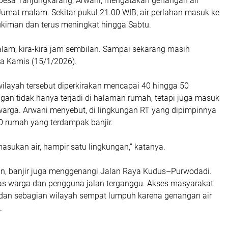
 Desa Tanjungkarang, Arwani, mengatakan genangan air
Jumat malam. Sekitar pukul 21.00 WIB, air perlahan masuk ke
kiman dan terus meningkat hingga Sabtu.
alam, kira-kira jam sembilan. Sampai sekarang masih
ya Kamis (15/1/2026).
i wilayah tersebut diperkirakan mencapai 40 hingga 50
gan tidak hanya terjadi di halaman rumah, tetapi juga masuk
arga. Arwani menyebut, di lingkungan RT yang dipimpinnya
50 rumah yang terdampak banjir.
asukan air, hampir satu lingkungan,” katanya.
an, banjir juga menggenangi Jalan Raya Kudus–Purwodadi.
itas warga dan pengguna jalan terganggu. Akses masyarakat
 dan sebagian wilayah sempat lumpuh karena genangan air
.