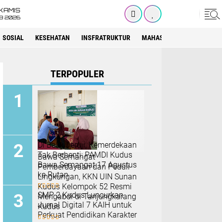
KAMIS
8 2026
SOSIAL
KESEHATAN
INSFRATRUKTUR
MAHASISWA
SEKOLAH
TERPOPULER
Di Balik Jeruji, Kemerdekaan
Tak Berhenti: PAMDI Kudus
Bawa Semangat
Bawa Semangat 17 Agustus
Pemberdayaan dan Peduli
ke Rutan
Lingkungan, KKN UIN Sunan
Kudus Kelompok 52 Resmi
SMP 2 Kudus Luncurkan
Mengabdi di Tanjungkarang
Jurnal Digital 7 KAIH untuk
Kudus
Perkuat Pendidikan Karakter