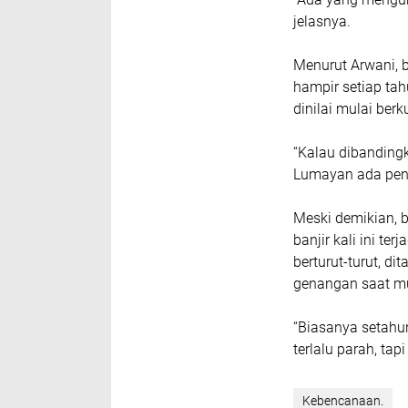
jelasnya.
‎Menurut Arwani, 
hampir setiap ta
dinilai mulai berk
‎“Kalau dibanding
Lumayan ada peng
‎Meski demikian, 
banjir kali ini te
berturut-turut, 
genangan saat m
‎“Biasanya setahun
terlalu parah, ta
Kebencanaan.