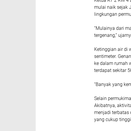
‎Ketua RT 2 RW 4
mulai naik sejak 
lingkungan permu
‎“Mulainya dari m
tergenang,” ujarn
‎Ketinggian air d
sentimeter. Genan
ke dalam rumah w
terdapat sekitar 
‎“Banyak yang kem
‎Selain permukim
Akibatnya, aktiv
menjadi terbatas
yang cukup tinggi