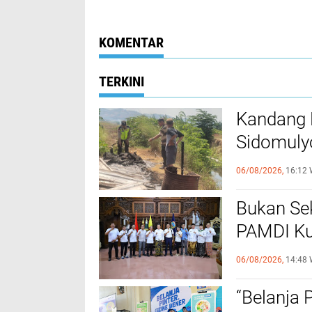
70 Tahun Ditemukan
Meninggal Terbakar
KOMENTAR
TERKINI
Kandang 
Sidomuly
Mati
06/08/2026,
16:12 
Bukan Sek
PAMDI Ku
Seniman 
06/08/2026,
14:48 
“Belanja 