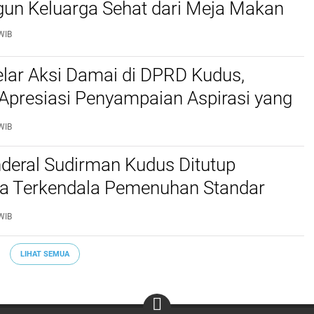
n Keluarga Sehat dari Meja Makan
WIB
lar Aksi Damai di DPRD Kudus,
Apresiasi Penyampaian Aspirasi yang
WIB
deral Sudirman Kudus Ditutup
a Terkendala Pemenuhan Standar
Pasti Pas
WIB
LIHAT SEMUA