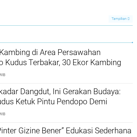
Tampilkan
Kambing di Area Persawahan
o Kudus Terbakar, 30 Ekor Kambing
WIB
adar Dangdut, Ini Gerakan Budaya:
dus Ketuk Pintu Pendopo Demi
dan PAD Daerah
WIB
Pinter Gizine Bener” Edukasi Sederhana