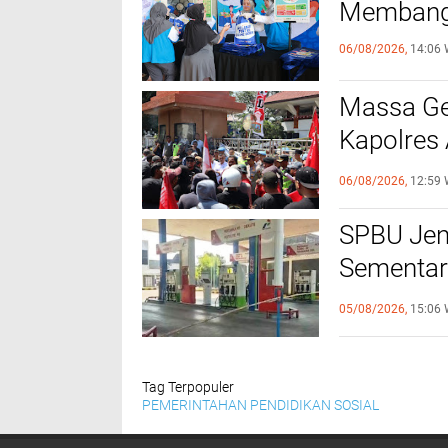
Membangu
06/08/2026,
14:06 
Massa Ge
Kapolres 
Tertib
06/08/2026,
12:59 
SPBU Jen
Sementar
Program 
05/08/2026,
15:06 
Tag Terpopuler
PEMERINTAHAN
PENDIDIKAN
SOSIAL