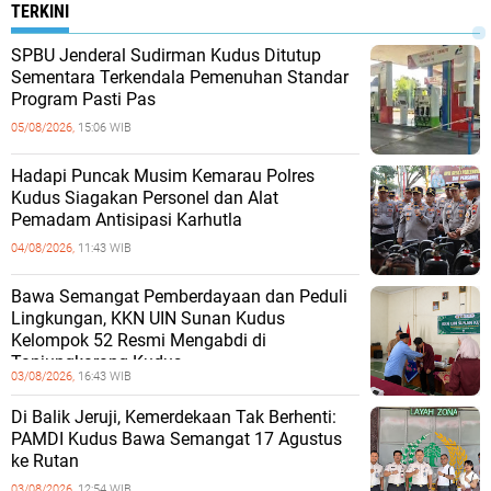
TERKINI
SPBU Jenderal Sudirman Kudus Ditutup
Sementara Terkendala Pemenuhan Standar
Program Pasti Pas
05/08/2026,
15:06 WIB
Hadapi Puncak Musim Kemarau Polres
Kudus Siagakan Personel dan Alat
Pemadam Antisipasi Karhutla
04/08/2026,
11:43 WIB
Bawa Semangat Pemberdayaan dan Peduli
Lingkungan, KKN UIN Sunan Kudus
Kelompok 52 Resmi Mengabdi di
Tanjungkarang Kudus
03/08/2026,
16:43 WIB
Di Balik Jeruji, Kemerdekaan Tak Berhenti:
PAMDI Kudus Bawa Semangat 17 Agustus
ke Rutan
03/08/2026,
12:54 WIB