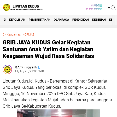
KAMIS
6 08 2026
KEPOLISIAN
PEMERINTAHAN
OLAHRAGA
PENDIDIKAN
KESENIAN
KEAG
›
Keagamaan
›
ORMAS
GRIB JAYA KUDUS Gelar Kegiatan Santunan Anak Yatim dan Kegiatan Keagaaman Wujud Rasa Solidaritas
GRIB JAYA KUDUS Gelar Kegiatan
Santunan Anak Yatim dan Kegiatan
Keagaaman Wujud Rasa Solidaritas
Any Firgiyanti
11/16/25, 21:00 WIB
LiputanKudus.id. Kudus - Bertempat di Kantor Sekretariat
Grib Jaya Kudus. Yang berlokasi di komplek GOR Kudus
Mingggu, 16 November 2025 DPC Grib Jaya Kab, Kudus.
Melaksanakan kegiatan Mujahadah bersama para anggota
Grib Jaya Se-Kabupaten Kudus.