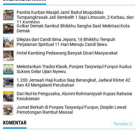
Panitia Kurban Masjid Jami' Baitul Muqoddas
Tumpangkrasak Jati Sembelih 1 Sapi Limousin, 2 Kerbau, dan
11 Kambing
Golkar Demak Sambut Bhikkhu Sangha Saat Melintasi Kota
Demak
Dilepas dari Candi Sima Jepara, 16 Bhikkhu Tempuh
Perjalanan Spiritual 11 Hari Menuju Candi Sewu
Hotel Kambing Pedawang Banyak Dicari Masyarakat
Melestarikan Tradisi Klasik, Ponpes Tasywiqul Furqon Kudus
Sukses Gelar Ujian Nyewu
1.200 Jemaah Haji Kudus Siap Berangkat, Jadwal Kloter 42
dan 43 Mengalami Perubahan
Dari Nol ke Pengusaha, Alumni Rohmaniyyah Kupas Rahasia
Kesuksesan
Jumat Berkah di Ponpes Tasywiqul Furqon, Disiplin Lewat
Pemotongan Rambut Massal
KOMENTAR
Tampilkan