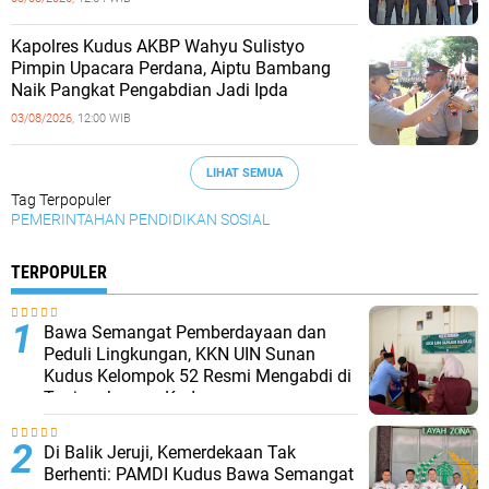
Kapolres Kudus AKBP Wahyu Sulistyo
Pimpin Upacara Perdana, Aiptu Bambang
Naik Pangkat Pengabdian Jadi Ipda
03/08/2026,
12:00 WIB
LIHAT SEMUA
Tag Terpopuler
PEMERINTAHAN
PENDIDIKAN
SOSIAL
TERPOPULER
Bawa Semangat Pemberdayaan dan
Peduli Lingkungan, KKN UIN Sunan
Kudus Kelompok 52 Resmi Mengabdi di
Tanjungkarang Kudus
Di Balik Jeruji, Kemerdekaan Tak
Berhenti: PAMDI Kudus Bawa Semangat