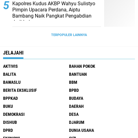
Kapolres Kudus AKBP Wahyu Sulistyo
Pimpin Upacara Perdana, Aiptu
Bambang Naik Pangkat Pengabdian
Jadi Ipda
TERPOPULER LAINNYA
JELAJAHI
AKTIVIS
BAHAN POKOK
BALITA
BANTUAN
BAWASLU
BBM
BERITA EKSKLUSIF
BPBD
BPPKAD
BUDAYA
BUKU
DAERAH
DEMOKRASI
DESA
DISHUB
DJARUM
DPRD
DUNIA USAHA