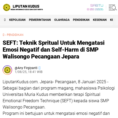
SABTU
8 08 2026
KEPOLISIAN
PEMERINTAHAN
OLAHRAGA
PENDIDIKAN
KESENIAN
KEAG
›
PENDIDIKAN
SEFT: Teknik Spritual Untuk Mengatasi Emosi Negatif dan Self-Harm di SMP Walisongo Pecangaan Jepara
SEFT: Teknik Spritual Untuk Mengatasi
Emosi Negatif dan Self-Harm di SMP
Walisongo Pecangaan Jepara
Any Firgiyanti
1/08/25, 18:41 WIB
LiputanKudus.com. Jepara- Pecangaan, 8 Januari 2025 -
Sebagai bagian dari program magang, mahasiswa Psikologi
Universitas Muria Kudus memberikan terapi Spiritual
Emotional Freedom Technique (SEFT) kepada siswa SMP
Walisongo Pecangaan.
Program ini bertujuan untuk mengatasi emosi negatif dan