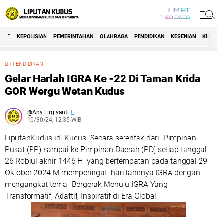
JUM'AT
7 08 2026
KEPOLISIAN
PEMERINTAHAN
OLAHRAGA
PENDIDIKAN
KESENIAN
KEAG
›
PENDIDIKAN
Gelar Harlah IGRA Ke -22 Di Taman Krida GOR Wergu Wetan Kudus
Gelar Harlah IGRA Ke -22 Di Taman Krida
GOR Wergu Wetan Kudus
Any Firgiyanti
10/30/24, 12:35 WIB
LiputanKudus.id. Kudus. Secara serentak dari Pimpinan
Pusat (PP) sampai ke Pimpinan Daerah (PD) setiap tanggal
26 Robiul akhir 1446 H yang bertempatan pada tanggal 29
Oktober 2024 M memperingati hari lahirnya IGRA dengan
mengangkat tema "Bergerak Menuju IGRA Yang
Transformatif, Adaftif, Inspiratif di Era Global"