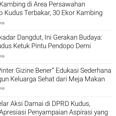
Kambing di Area Persawahan
o Kudus Terbakar, 30 Ekor Kambing
WIB
adar Dangdut, Ini Gerakan Budaya:
dus Ketuk Pintu Pendopo Demi
dan PAD Daerah
WIB
Pinter Gizine Bener” Edukasi Sederhana
n Keluarga Sehat dari Meja Makan
WIB
lar Aksi Damai di DPRD Kudus,
Apresiasi Penyampaian Aspirasi yang