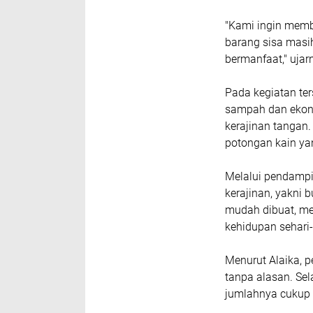
‎"Kami ingin me
barang sisa masih
bermanfaat," ujar
‎Pada kegiatan t
sampah dan ekono
kerajinan tangan
potongan kain yan
‎Melalui pendamp
kerajinan, yakni 
mudah dibuat, mem
kehidupan sehari-
‎Menurut Alaika,
tanpa alasan. Sel
jumlahnya cukup 