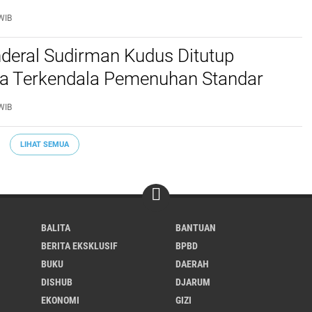
WIB
deral Sudirman Kudus Ditutup
a Terkendala Pemenuhan Standar
Pasti Pas
WIB
LIHAT SEMUA
BALITA
BANTUAN
BERITA EKSKLUSIF
BPBD
BUKU
DAERAH
DISHUB
DJARUM
EKONOMI
GIZI