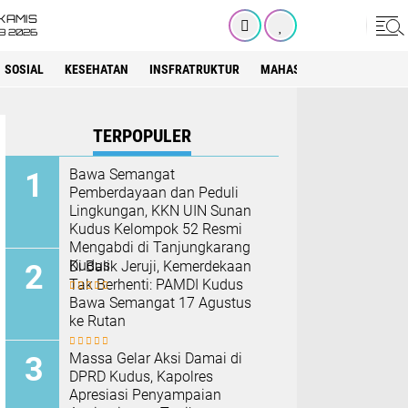
KAMIS
8 2026
SOSIAL
KESEHATAN
INSFRATRUKTUR
MAHASISWA
SEKOLAH
TERPOPULER
Bawa Semangat
Pemberdayaan dan Peduli
Lingkungan, KKN UIN Sunan
Kudus Kelompok 52 Resmi
Mengabdi di Tanjungkarang
Kudus
Di Balik Jeruji, Kemerdekaan
Tak Berhenti: PAMDI Kudus
Bawa Semangat 17 Agustus
ke Rutan
Massa Gelar Aksi Damai di
DPRD Kudus, Kapolres
Apresiasi Penyampaian