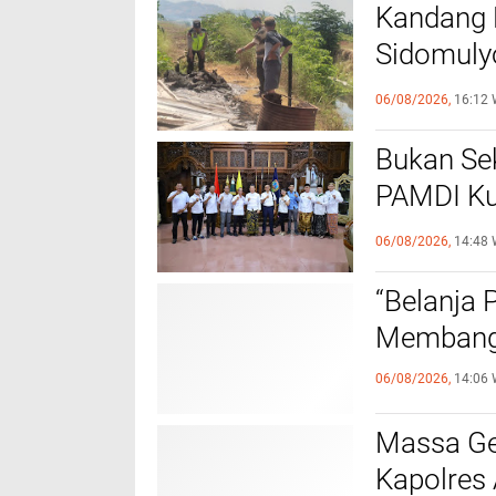
Kandang 
Sidomuly
Mati
06/08/2026,
16:12 
Bukan Sek
PAMDI Ku
Seniman 
06/08/2026,
14:48 
“Belanja 
Membangu
06/08/2026,
14:06 
Massa Ge
Kapolres 