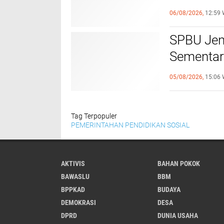
Tertib
06/08/2026,
12:59 
SPBU Jen
Sementar
Program 
05/08/2026,
15:06 
Tag Terpopuler
PEMERINTAHAN
PENDIDIKAN
SOSIAL
AKTIVIS
BAHAN POKOK
BAWASLU
BBM
BPPKAD
BUDAYA
DEMOKRASI
DESA
DPRD
DUNIA USAHA