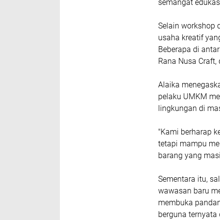
semangat edukasi
‎Selain workshop
usaha kreatif ya
Beberapa di anta
Rana Nusa Craft, 
‎Alaika menegask
pelaku UMKM men
lingkungan di ma
‎"Kami berharap k
tetapi mampu me
barang yang masih
‎Sementara itu, s
wawasan baru mel
membuka pandang
berguna ternyata 