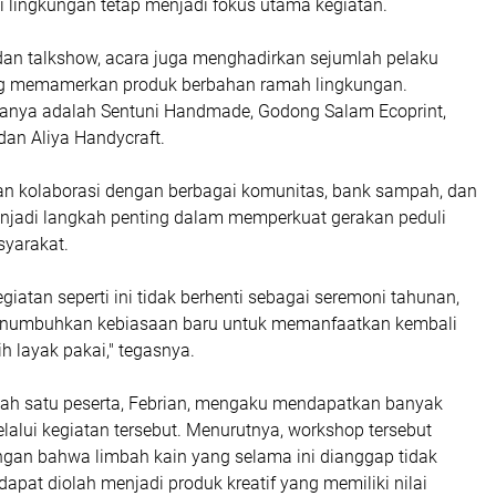
 lingkungan tetap menjadi fokus utama kegiatan.
 dan talkshow, acara juga menghadirkan sejumlah pelaku
ng memamerkan produk berbahan ramah lingkungan.
ranya adalah Sentuni Handmade, Godong Salam Ecoprint,
dan Aliya Handycraft.
an kolaborasi dengan berbagai komunitas, bank sampah, dan
jadi langkah penting dalam memperkuat gerakan peduli
syarakat.
egiatan seperti ini tidak berhenti sebagai seremoni tahunan,
numbuhkan kebiasaan baru untuk memanfaatkan kembali
 layak pakai," tegasnya.
alah satu peserta, Febrian, mengaku mendapatkan banyak
alui kegiatan tersebut. Menurutnya, workshop tersebut
an bahwa limbah kain yang selama ini dianggap tidak
dapat diolah menjadi produk kreatif yang memiliki nilai