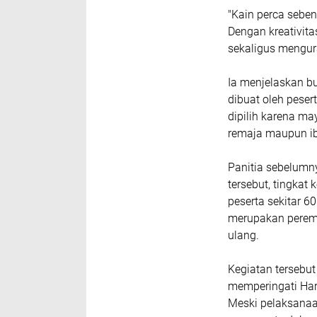
‎"Kain perca sebe
Dengan kreativita
sekaligus mengur
‎Ia menjelaskan bu
dibuat oleh pese
dipilih karena ma
remaja maupun i
‎Panitia sebelum
tersebut, tingkat
peserta sekitar 6
merupakan peremp
ulang.
‎Kegiatan terseb
memperingati Hari
Meski pelaksanaa