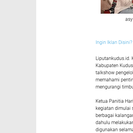
asy
Ingin Iklan Disin
‎Liputankudus.id.
Kabupaten Kudus 
talkshow pengelol
memahami pentin
mengurangi timbu
‎Ketua Panitia H
kegiatan dimulai 
berbagai kalangan
dahulu melakukan 
digunakan selam