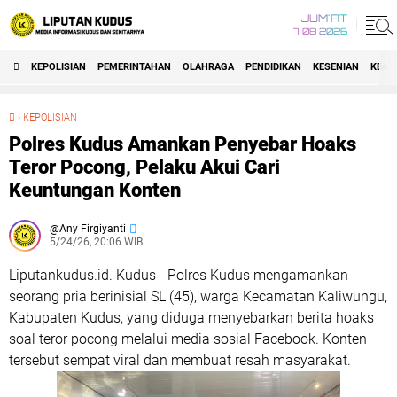
JUM'AT
7 08 2026
KEPOLISIAN
PEMERINTAHAN
OLAHRAGA
PENDIDIKAN
KESENIAN
KEAG
›
KEPOLISIAN
Polres Kudus Amankan Penyebar Hoaks Teror Pocong, Pelaku Akui Cari Keuntungan Konten
Polres Kudus Amankan Penyebar Hoaks
Teror Pocong, Pelaku Akui Cari
Keuntungan Konten
Any Firgiyanti
5/24/26, 20:06 WIB
Liputankudus.id. Kudus - Polres Kudus mengamankan
seorang pria berinisial SL (45), warga Kecamatan Kaliwungu,
Kabupaten Kudus, yang diduga menyebarkan berita hoaks
soal teror pocong melalui media sosial Facebook. Konten
tersebut sempat viral dan membuat resah masyarakat.