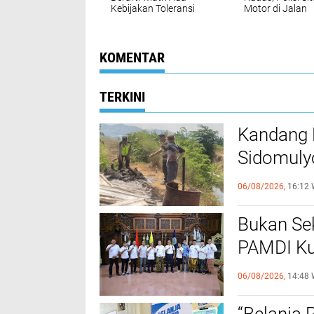
Kebijakan Toleransi
Motor di Jalan
Dari Pemda Kudus
Jenderal Sudir
dan Aturan Main Baru
Bagi Street Coffee di
Kudus
KOMENTAR
TERKINI
Kandang 
Sidomuly
Mati
06/08/2026,
16:12 
Bukan Sek
PAMDI Ku
Seniman 
06/08/2026,
14:48 