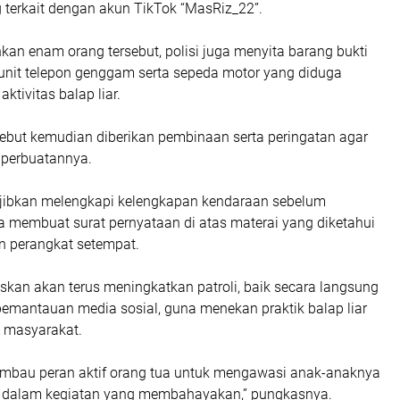
 terkait dengan akun TikTok “MasRiz_22”.
an enam orang tersebut, polisi juga menyita barang bukti
unit telepon genggam serta sepeda motor yang diduga
ktivitas balap liar.
ebut kemudian diberikan pembinaan serta peringatan agar
 perbuatannya.
jibkan melengkapi kelengkapan kendaraan sebelum
a membuat surat pernyataan di atas materai yang diketahui
an perangkat setempat.
kan akan terus meningkatkan patroli, baik secara langsung
emantauan media sosial, guna menekan praktik balap liar
 masyarakat.
mbau peran aktif orang tua untuk mengawasi anak-anaknya
bat dalam kegiatan yang membahayakan,” pungkasnya.