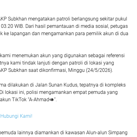
KP Subkhan mengatakan patroli berlangsung sekitar pukul
03.20 WIB. Dari hasil pemantauan di media sosial, petugas
k ke lapangan dan mengamankan para pemilik akun di dua
er, kami menemukan akun yang digunakan sebagai referensi
utnya kami tindak lanjuti dengan patroli di lokasi yang
a AKP Subkhan saat dikonfirmasi, Minggu (24/5/2026).
ma dilakukan di Jalan Sunan Kudus, tepatnya di kompleks
 Di lokasi ini, polisi mengamankan empat pemuda yang
n akun TikTok “A-Ahmad🥑”.
i? Hubungi Kami!
 pemuda lainnya diamankan di kawasan Alun-alun Simpang