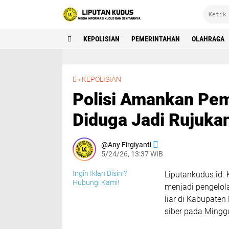
KEPOLISIAN
PEMERINTAHAN
OLAHRAGA
Polisi Amankan Pemilik Akun Tik Tok yang Diduga Jadi Rujukan Balap Liar di Kudus
›
KEPOLISIAN
Polisi Amankan Pem
Diduga Jadi Rujukan
Any Firgiyanti
5/24/26, 13:37 WIB
Ingin Iklan Disini?
Liputankudus.id.
Hubungi Kami!
menjadi pengelola
liar di Kabupaten
siber pada Minggu