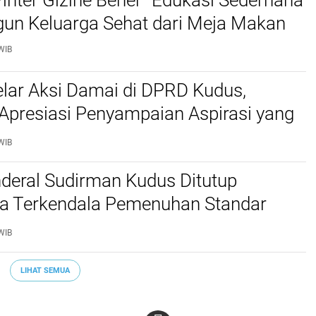
Pinter Gizine Bener” Edukasi Sederhana
n Keluarga Sehat dari Meja Makan
WIB
lar Aksi Damai di DPRD Kudus,
Apresiasi Penyampaian Aspirasi yang
WIB
deral Sudirman Kudus Ditutup
a Terkendala Pemenuhan Standar
Pasti Pas
WIB
LIHAT SEMUA