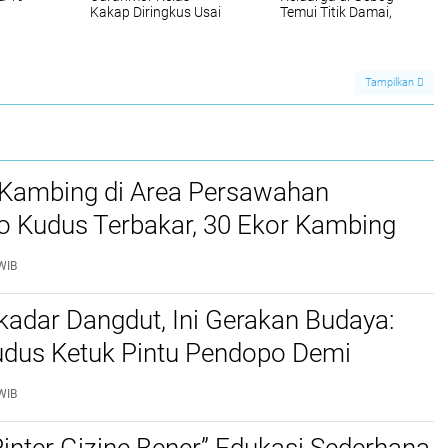
Kakap Diringkus Usai
Temui Titik Damai,
man
Dikejar Sampai Luar
Warga dan Ahli Waris
Kota oleh Polsek
Sepakati Sejumlah
Kudus
Syarat
Tampilkan
Kambing di Area Persawahan
o Kudus Terbakar, 30 Ekor Kambing
WIB
adar Dangdut, Ini Gerakan Budaya:
dus Ketuk Pintu Pendopo Demi
dan PAD Daerah
WIB