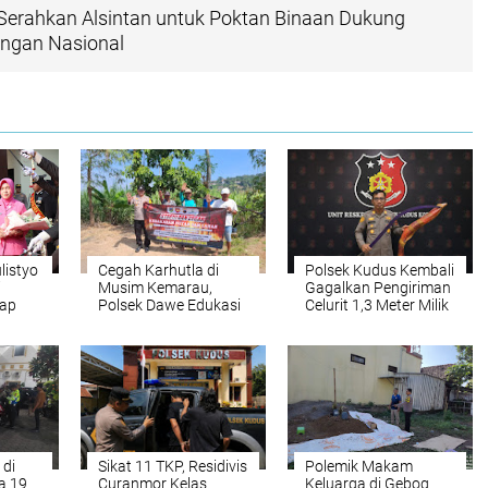
Serahkan Alsintan untuk Poktan Binaan Dukung
ngan Nasional
istyo
Cegah Karhutla di
Polsek Kudus Kembali
i
Musim Kemarau,
Gagalkan Pengiriman
iap
Polsek Dawe Edukasi
Celurit 1,3 Meter Milik
tas
Warga Tingkatkan
Pelajar MTs: Tergiur
Kewaspadaan
Estetika Medsos,
Polisi Bergerak Cepat.
 di
Sikat 11 TKP, Residivis
Polemik Makam
ta 19
Curanmor Kelas
Keluarga di Gebog