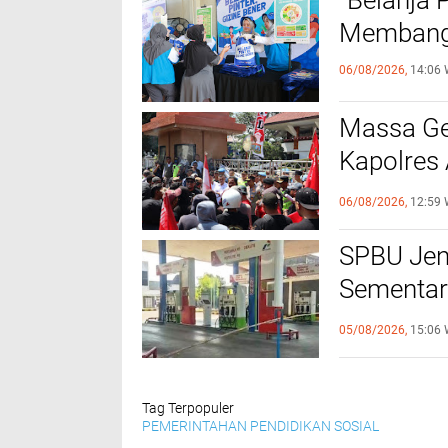
“Belanja 
Membangu
06/08/2026,
14:06 
Massa Ge
Kapolres 
Tertib
06/08/2026,
12:59 
SPBU Jen
Sementar
Program 
05/08/2026,
15:06 
Tag Terpopuler
PEMERINTAHAN
PENDIDIKAN
SOSIAL