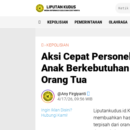
KEPOLISIAN
PEMERINTAHAN
OLAHRAGA
Aksi Cepat Personel Dokkes Kudus Amankan Anak Berkebutuhan Khusus yang Terpisah dari Orang Tua
›
KEPOLISIAN
Aksi Cepat Person
Anak Berkebutuhan 
Orang Tua
Any Firgiyanti
4/17/26, 09:56 WIB
Ingin Iklan Disini?
Liputankudus.id.
Hubungi Kami!
membuahkan hasil 
terpisah dari ora