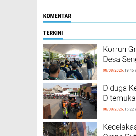
Kota oleh Polsek
Sepakati Sejum
Kudus
Syarat
KOMENTAR
TERKINI
Korrun G
Desa Sen
08/08/2026,
19:45 
Diduga Ke
Ditemuka
08/08/2026,
15:22 
Kecelakaa