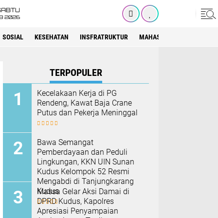
SABTU
8 2026
SOSIAL
KESEHATAN
INSFRATRUKTUR
MAHASISWA
SEKOLAH
TERPOPULER
Kecelakaan Kerja di PG
Rendeng, Kawat Baja Crane
Putus dan Pekerja Meninggal
Bawa Semangat
Pemberdayaan dan Peduli
Lingkungan, KKN UIN Sunan
Kudus Kelompok 52 Resmi
Mengabdi di Tanjungkarang
Kudus
Massa Gelar Aksi Damai di
DPRD Kudus, Kapolres
Apresiasi Penyampaian