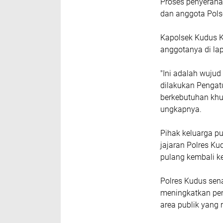
Proses penyerahan
dan anggota Pols
​Kapolsek Kudus 
anggotanya di la
​"Ini adalah wuju
dilakukan Pengat
berkebutuhan khu
ungkapnya.
​Pihak keluarga 
jajaran Polres Ku
pulang kembali k
​Polres Kudus se
meningkatkan pen
area publik yang 