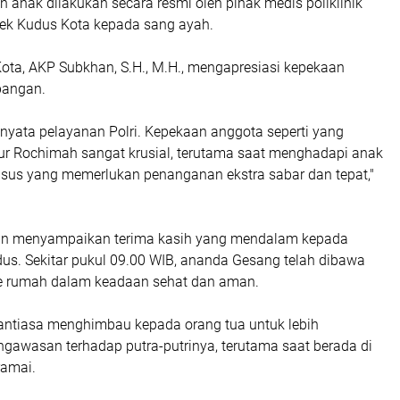
 anak dilakukan secara resmi oleh pihak medis poliklinik
ek Kudus Kota kepada sang ayah.
Kota, AKP Subkhan, S.H., M.H., mengapresiasi kepekaan
pangan.
d nyata pelayanan Polri. Kepekaan anggota seperti yang
ur Rochimah sangat krusial, terutama saat menghadapi anak
sus yang memerlukan penanganan ekstra sabar dan tepat,"
pun menyampaikan terima kasih yang mendalam kepada
dus. Sekitar pukul 09.00 WIB, ananda Gesang telah dibawa
e rumah dalam keadaan sehat dan aman.
nantiasa menghimbau kepada orang tua untuk lebih
gawasan terhadap putra-putrinya, terutama saat berada di
ramai.