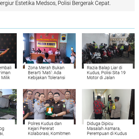
ergiur Estetika Medsos, Polisi Bergerak Cepat.
embali
Zona Merah Bukan
Razia Balap Liar di
riman
Berarti 'Mati': Ada
Kudus, Polisi Sita 19
 Milik
Kebijakan Toleransi
Motor di Jalan
giur
Dari Pemda Kudus
Jenderal Sudirman
,
dan Aturan Main Baru
Cepat.
Bagi Street Coffee di
Kudus
Polres Kudus dan
Diduga Dipicu
bog
Kejari Pererat
Masalah Asmara,
i,
Kolaborasi, Komitmen
Perempuan di Kudus
 Waris
Hadirkan Penegakan
Ditemukan Terluka di