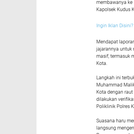
membawanya ke Po
Kapolsek Kudus K
Ingin Iklan Disin
​Mendapat lapora
jajarannya untuk
masif, termasuk m
Kota.
​Langkah ini terbu
Muhammad Malik,
Kota dengan raut
dilakukan verifik
Poliklinik Polres 
​Suasana haru me
langsung mengen