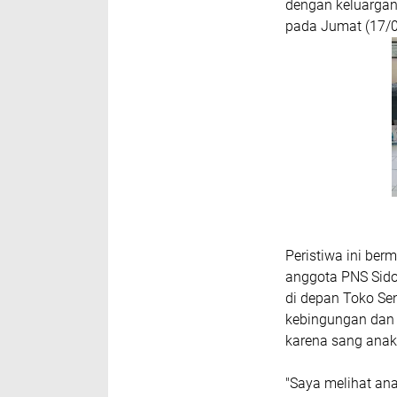
dengan keluargan
pada Jumat (17/0
​Peristiwa ini be
anggota PNS Sidok
di depan Toko Sen
kebingungan dan 
karena sang anak 
​"Saya melihat an