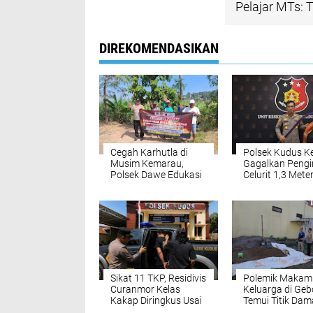
Pelajar MTs: T
DIREKOMENDASIKAN
Cegah Karhutla di
Polsek Kudus K
Musim Kemarau,
Gagalkan Pengi
Polsek Dawe Edukasi
Celurit 1,3 Meter
Warga Tingkatkan
Pelajar MTs: Ter
Kewaspadaan
Estetika Medsos
Polisi Bergerak 
Sikat 11 TKP, Residivis
Polemik Makam
Curanmor Kelas
Keluarga di Ge
Kakap Diringkus Usai
Temui Titik Dama
Dikejar Sampai Luar
Warga dan Ahli