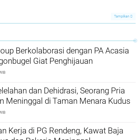
lah
Hukum yang
Kamar Hotel
Profesional
Tampilkan
roup Berkolaborasi dengan PA Acasia
gonbugel Giat Penghijauan
WIB
lelahan dan Dehidrasi, Seorang Pria
n Meninggal di Taman Menara Kudus
WIB
n Kerja di PG Rendeng, Kawat Baja