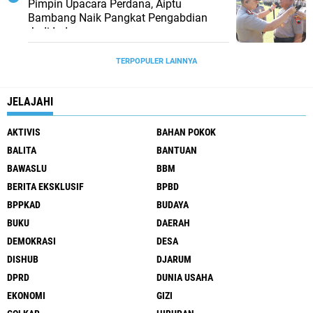
Pimpin Upacara Perdana, Aiptu
Bambang Naik Pangkat Pengabdian
Jadi Ipda
TERPOPULER LAINNYA
JELAJAHI
AKTIVIS
BAHAN POKOK
BALITA
BANTUAN
BAWASLU
BBM
BERITA EKSKLUSIF
BPBD
BPPKAD
BUDAYA
BUKU
DAERAH
DEMOKRASI
DESA
DISHUB
DJARUM
DPRD
DUNIA USAHA
EKONOMI
GIZI