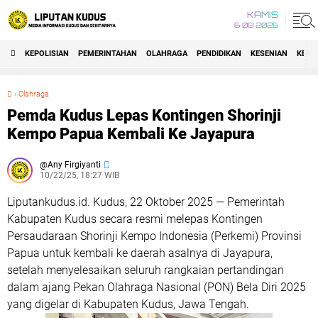
KAMIS
6 08 2026
KEPOLISIAN
PEMERINTAHAN
OLAHRAGA
PENDIDIKAN
KESENIAN
KEAG
›
Olahraga
Pemda Kudus Lepas Kontingen Shorinji Kempo Papua Kembali Ke Jayapura
Pemda Kudus Lepas Kontingen Shorinji
Kempo Papua Kembali Ke Jayapura
Any Firgiyanti
10/22/25, 18:27 WIB
Liputankudus.id. Kudus, 22 Oktober 2025 — Pemerintah
Kabupaten Kudus secara resmi melepas Kontingen
Persaudaraan Shorinji Kempo Indonesia (Perkemi) Provinsi
Papua untuk kembali ke daerah asalnya di Jayapura,
setelah menyelesaikan seluruh rangkaian pertandingan
dalam ajang Pekan Olahraga Nasional (PON) Bela Diri 2025
yang digelar di Kabupaten Kudus, Jawa Tengah.