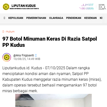
JUM'AT
7 08 2026
KEPOLISIAN
PEMERINTAHAN
OLAHRAGA
PENDIDIKAN
KESENIAN
KEAG
›
Hukum
97 Botol Minuman Keras Di Razia Satpol PP Kudus
97 Botol Minuman Keras Di Razia Satpol
PP Kudus
Any Firgiyanti
10/08/25, 14:49 WIB
Liputankudus.id. Kudus - 07/10/2025 Dalam rangka
menciptakan kondisi aman dan nyaman, Satpol PP
Kabupaten Kudus menggelar razia minuman keras (miras),
dalam operasi tersebut berhasil mengamankan 97 botol
miras berbagai merk.