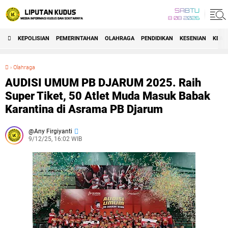
SABTU
8 08 2026
KEPOLISIAN
PEMERINTAHAN
OLAHRAGA
PENDIDIKAN
KESENIAN
KEAG
›
Olahraga
AUDISI UMUM PB DJARUM 2025. Raih Super Tiket, 50 Atlet Muda Masuk Babak Karantina di Asrama PB Djarum
AUDISI UMUM PB DJARUM 2025. Raih
Super Tiket, 50 Atlet Muda Masuk Babak
Karantina di Asrama PB Djarum
Any Firgiyanti
9/12/25, 16:02 WIB