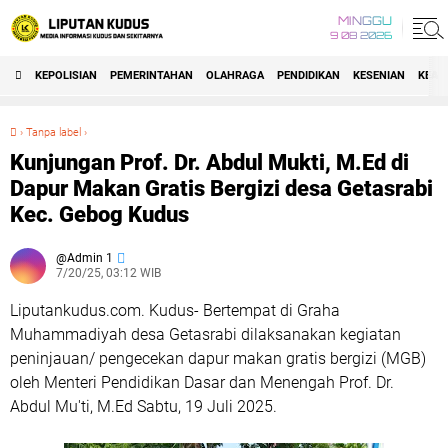
MINGGU
9 08 2026
KEPOLISIAN
PEMERINTAHAN
OLAHRAGA
PENDIDIKAN
KESENIAN
KEAG
›
Tanpa label
›
Kunjungan Prof. Dr. Abdul Mukti, M.Ed di Dapur Makan Gratis Bergizi desa Getasrabi Kec. Gebog Kudus
Kunjungan Prof. Dr. Abdul Mukti, M.Ed di
Dapur Makan Gratis Bergizi desa Getasrabi
Kec. Gebog Kudus
Admin 1
7/20/25, 03:12 WIB
Liputankudus.com. Kudus- Bertempat di Graha
Muhammadiyah desa Getasrabi dilaksanakan kegiatan
peninjauan/ pengecekan dapur makan gratis bergizi (MGB)
oleh Menteri Pendidikan Dasar dan Menengah Prof. Dr.
Abdul Mu'ti, M.Ed Sabtu, 19 Juli 2025.