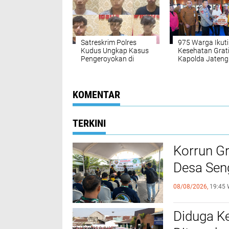
80
Satreskrim Polres
975 Warga Ikuti
Kudus Ungkap Kasus
Kesehatan Grati
Pengeroyokan di
Kapolda Jateng
Karangrowo, 7 Orang
Tegaskan Komi
Diamankan
Hadir untuk
Masyarakat
KOMENTAR
TERKINI
Korrun G
Desa Sen
08/08/2026,
19:45 
Diduga Ke