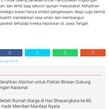
ni, Polda Jateng bertekad untuk menciptakan lingkungan
n, dan tertib bagi seluruh lapisan masyarakat. Kehadiran
tik strategis bukan hanya simbol pengawasan, tetapi juga bentuk
proaktif, memberikan rasa aman dan membangun
arakat terhadap kinerja kepolisian di Jawa Tengah.
Hubungi Kami!
Serahkan Alsintan untuk Poktan Binaan Dukung
ngan Nasional
 Bedah Rumah Warga di Hari Bhayangkara ke-80,
ri Hadir Memberi Manfaat Nyata