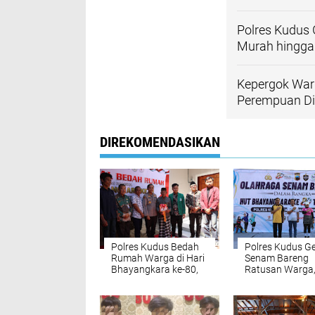
Polres Kudus
Murah hingga 
Kepergok Warg
Perempuan Di
DIREKOMENDASIKAN
Polres Kudus Bedah
Polres Kudus Ge
Rumah Warga di Hari
Senam Bareng
Bhayangkara ke-80,
Ratusan Warga
Kapolres: Polri Hadir
Hadirkan Pasar
Memberi Manfaat
Murah hingga C
Nyata
Kesehatan Grati
Hari Bhayangka