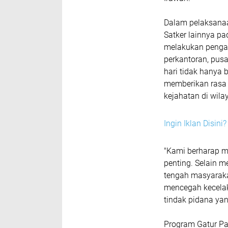
Dalam pelaksanaa
Satker lainnya pa
melakukan pengatur
perkantoran, pusa
hari tidak hanya b
memberikan rasa 
kejahatan di wil
Ingin Iklan Disin
"Kami berharap m
penting. Selain m
tengah masyaraka
mencegah kecelak
tindak pidana yan
Program Gatur Pa