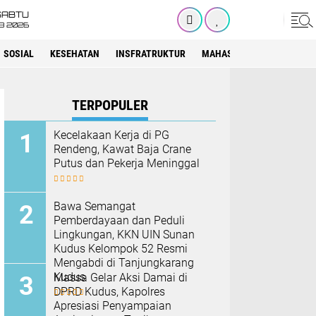
SABTU
8 2026
SOSIAL
KESEHATAN
INSFRATRUKTUR
MAHASISWA
SEKOLAH
TERPOPULER
Kecelakaan Kerja di PG
Rendeng, Kawat Baja Crane
Putus dan Pekerja Meninggal
Bawa Semangat
Pemberdayaan dan Peduli
Lingkungan, KKN UIN Sunan
Kudus Kelompok 52 Resmi
Mengabdi di Tanjungkarang
Kudus
Massa Gelar Aksi Damai di
DPRD Kudus, Kapolres
Apresiasi Penyampaian