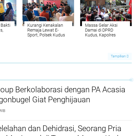
 Bakti
Kurangi Kenakalan
Massa Gelar Aksi
s,
Remaja Lewat E-
Damai di DPRD
Sport, Polsek Kudus
Kudus, Kapolres
tmen
Gelar Turnamen Free
Apresiasi
Fire “Kudus Youth
Penyampaian
Movement 2026"
Aspirasi yang Tertib
Tampilkan
roup Berkolaborasi dengan PA Acasia
gonbugel Giat Penghijauan
WIB
lelahan dan Dehidrasi, Seorang Pria