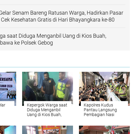
 Gelar Senam Bareng Ratusan Warga, Hadirkan Pasar
Cek Kesehatan Gratis di Hari Bhayangkara ke-80
a saat Diduga Menganbil Uang di Kios Buah,
bawa ke Polsek Gebog
lar
Kepergok Warga saat
Kapolres Kudus
Diduga Menganbil
Pantau Langsung
,
Uang di Kios Buah,
Pembagian Nasi
Perempuan Dibawa
Jangkrik, Ribuan
ek
ke Polsek Gebog
Warga Padati
s di
Kawasan Menara
ra ke-