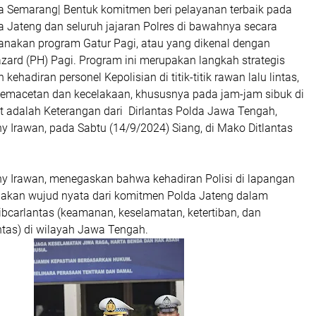
a Semarang| Bentuk komitmen beri pelayanan terbaik pada
a Jateng dan seluruh jajaran Polres di bawahnya secara
anakan program Gatur Pagi, atau yang dikenal dengan
zard (PH) Pagi. Program ini merupakan langkah strategis
ehadiran personel Kepolisian di titik-titik rawan lalu lintas,
macetan dan kecelakaan, khususnya pada jam-jam sibuk di
ut adalah Keterangan dari Dirlantas Polda Jawa Tengah,
 Irawan, pada Sabtu (14/9/2024) Siang, di Mako Ditlantas
y Irawan, menegaskan bahwa kehadiran Polisi di lapangan
pakan wujud nyata dari komitmen Polda Jateng dalam
bcarlantas (keamanan, keselamatan, ketertiban, dan
intas) di wilayah Jawa Tengah.