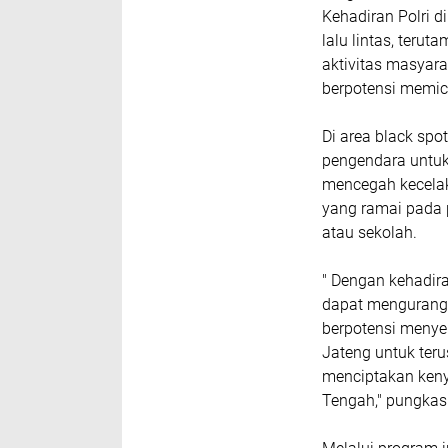
Kehadiran Polri d
lalu lintas, terut
aktivitas masyar
berpotensi memic
Di area black spo
pengendara untuk
mencegah kecelaka
yang ramai pada p
atau sekolah.
" Dengan kehadiran
dapat mengurangi
berpotensi menye
Jateng untuk teru
menciptakan keny
Tengah," pungkas