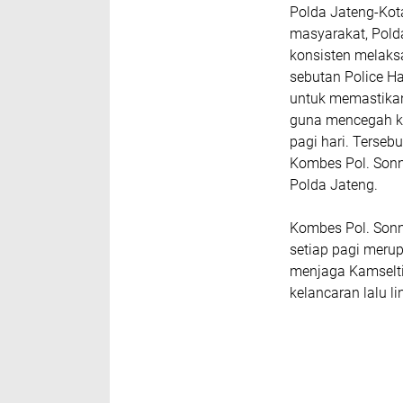
Polda Jateng-Kot
masyarakat, Pold
konsisten melaks
sebutan Police Ha
untuk memastikan k
guna mencegah ke
pagi hari. Terseb
Kombes Pol. Sonny
Polda Jateng.
Kombes Pol. Sonn
setiap pagi meru
menjaga Kamselti
kelancaran lalu l