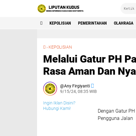
KEPOLISIAN
PEMERINTAHAN
OLAHRAGA
Melalui Gatur PH Pagi, Polda Jateng Ciptakan Rasa Aman Dan Nyaman Di Jalan Raya
›
KEPOLISIAN
Melalui Gatur PH Pa
Rasa Aman Dan Nya
Any Firgiyanti
9/15/24, 08:35 WIB
Ingin Iklan Disini?
Hubungi Kami!
Dengan Gatur PH 
Pengguna Jalan